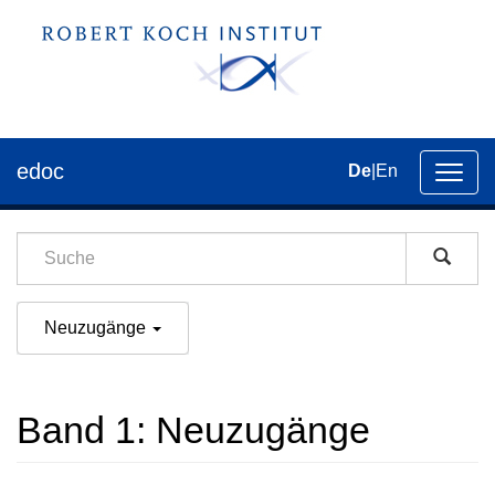
edoc
De
|
En
Umsch
der
Navig
Neuzugänge
Band 1: Neuzugänge