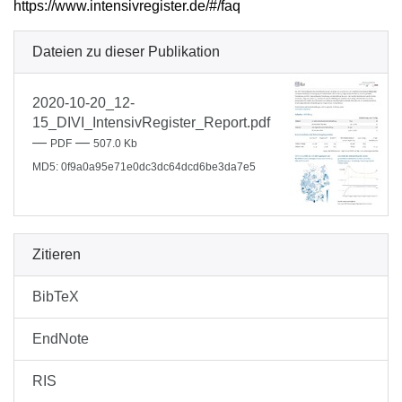
https://www.intensivregister.de/#/faq
Dateien zu dieser Publikation
2020-10-20_12-
15_DIVI_IntensivRegister_Report.pdf
—
—
PDF
507.0 Kb
MD5: 0f9a0a95e71e0dc3dc64dcd6be3da7e5
Zitieren
BibTeX
EndNote
RIS