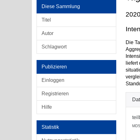
Diese Sammlung
2020
Titel
Inte
Autor
Die Ta
Schlagwort
Aggreg
Intens
liefer
Publizieren
situat
vergle
Einloggen
Stando
Registrieren
Dat
Hilfe
tei
MD5
Statistik