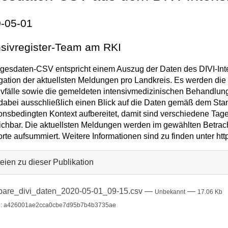
-05-01
nsivregister-Team am RKI
gesdaten-CSV entspricht einem Auszug der Daten des DIVI-Inten
ation der aktuellsten Meldungen pro Landkreis. Es werden di
ivfälle sowie die gemeldeten intensivmedizinischen Behandlu
t dabei ausschließlich einen Blick auf die Daten gemäß dem Sta
ionsbedingten Kontext aufbereitet, damit sind verschiedene Tag
ichbar. Die aktuellsten Meldungen werden im gewählten Betrac
rte aufsummiert. Weitere Informationen sind zu finden unter http
eien zu dieser Publikation
lbare_divi_daten_2020-05-01_09-15.csv
—
—
Unbekannt
17.06 Kb
: a426001ae2cca0cbe7d95b7b4b3735ae