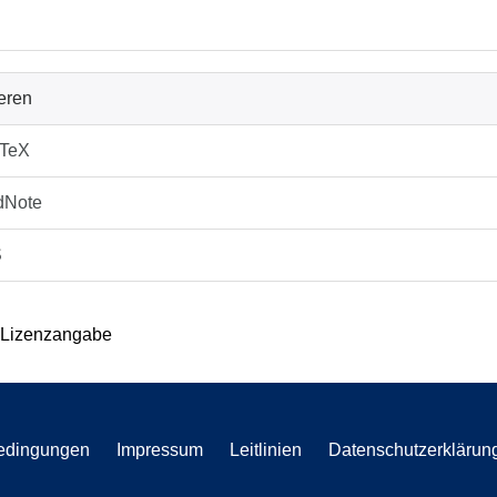
ieren
bTeX
dNote
S
 Lizenzangabe
edingungen
Impressum
Leitlinien
Datenschutzerklärun