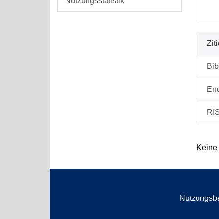
Nutzungsstatistik
Zit
Bi
En
RI
Keine
Nutzungsb