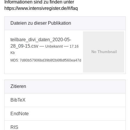
Informationen sind zu finden unter
https://www.intensivregister.de/#/faq
Dateien zu dieser Publikation
teilbare_divi_daten_2020-05-
28_09-15.csv
—
—
Unbekannt
17.16
Kb
MD5: 7d80b57906bd39b8f2b6f8df560ea47d
Zitieren
BibTeX
EndNote
RIS