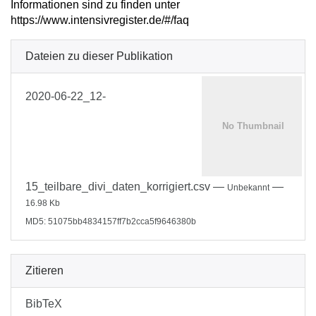
Informationen sind zu finden unter
https://www.intensivregister.de/#/faq
Dateien zu dieser Publikation
2020-06-22_12-
15_teilbare_divi_daten_korrigiert.csv
—
—
Unbekannt
16.98 Kb
MD5: 51075bb4834157ff7b2cca5f9646380b
Zitieren
BibTeX