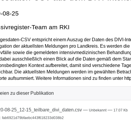
-08-25
nsivregister-Team am RKI
gesdaten-CSV entspricht einem Auszug der Daten des DIVI-Inten
ation der aktuellsten Meldungen pro Landkreis. Es werden di
ivfälle sowie die gemeldeten intensivmedizinischen Behandlu
t dabei ausschließlich einen Blick auf die Daten gemäß dem Sta
ionsbedingten Kontext aufbereitet, damit sind verschiedene Tag
ichbar. Die aktuellsten Meldungen werden im gewählten Betrac
rte aufsummiert. Weitere Informationen sind zu finden unter http
eien zu dieser Publikation
0-08-25_12-15_teilbare_divi_daten.csv
—
—
Unbekannt
17.07 Kb
: fab6921d79bfaebc443f618233d038b2