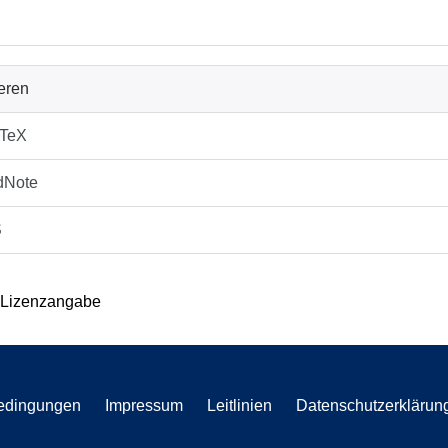
ieren
bTeX
dNote
S
 Lizenzangabe
edingungen
Impressum
Leitlinien
Datenschutzerklärun