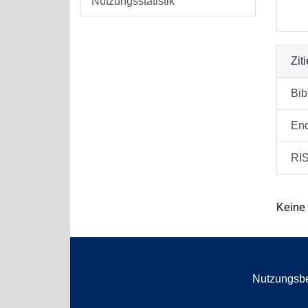
Nutzungsstatistik
Zit
Bi
En
RI
Keine
Nutzungsb