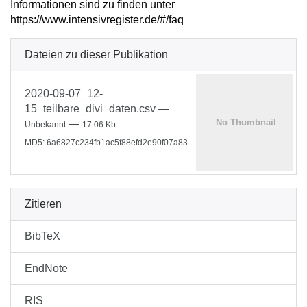
Informationen sind zu finden unter
https://www.intensivregister.de/#/faq
Dateien zu dieser Publikation
2020-09-07_12-
15_teilbare_divi_daten.csv
—
—
Unbekannt
17.06 Kb
MD5: 6a6827c234fb1ac5f88efd2e90f07a83
Zitieren
BibTeX
EndNote
RIS