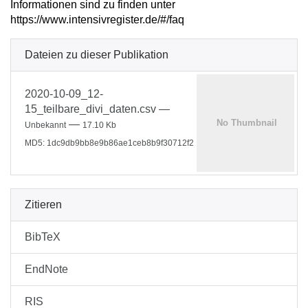
Informationen sind zu finden unter
https://www.intensivregister.de/#/faq
Dateien zu dieser Publikation
2020-10-09_12-
15_teilbare_divi_daten.csv
—
—
Unbekannt
17.10 Kb
MD5: 1dc9db9bb8e9b86ae1ceb8b9f30712f2
Zitieren
BibTeX
EndNote
RIS