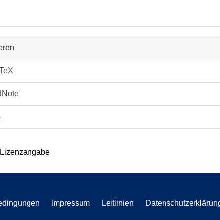
ieren
bTeX
dNote
S
 Lizenzangabe
edingungen
Impressum
Leitlinien
Datenschutzerklärun