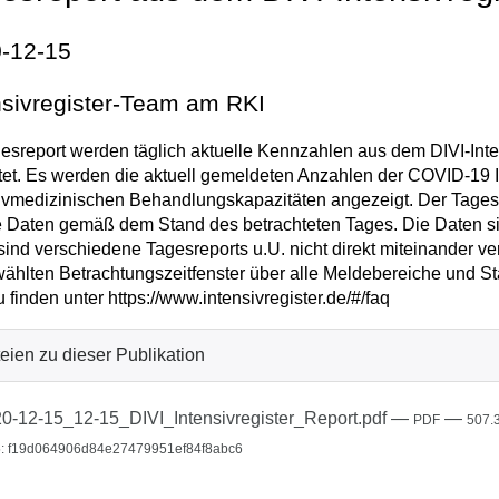
-12-15
nsivregister-Team am RKI
esreport werden täglich aktuelle Kennzahlen aus dem DIVI-Inten
tet. Es werden die aktuell gemeldeten Anzahlen der COVID-19 I
ivmedizinischen Behandlungskapazitäten angezeigt. Der Tagesrep
e Daten gemäß dem Stand des betrachteten Tages. Die Daten sin
sind verschiedene Tagesreports u.U. nicht direkt miteinander v
ählten Betrachtungszeitfenster über alle Meldebereiche und St
u finden unter https://www.intensivregister.de/#/faq
eien zu dieser Publikation
0-12-15_12-15_DIVI_Intensivregister_Report.pdf
—
—
PDF
507.
: f19d064906d84e27479951ef84f8abc6