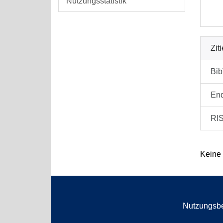
Nutzungsstatistik
Zit
Bi
En
RI
Keine
Nutzungsb