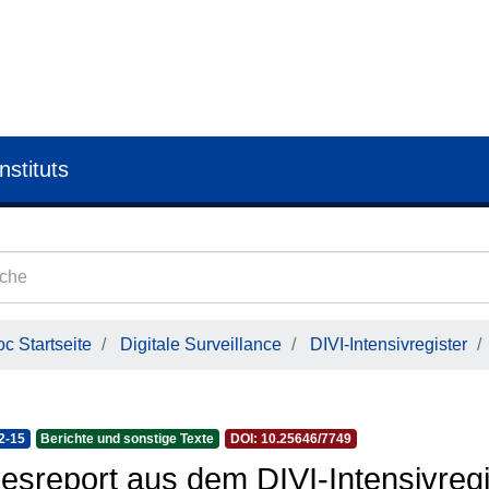
nstituts
c Startseite
Digitale Surveillance
DIVI-Intensivregister
2-15
Berichte und sonstige Texte
DOI: 10.25646/7749
esreport aus dem DIVI-Intensivregi