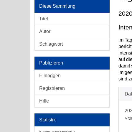
Diese Sammlung
2020
Titel
Inte
Autor
Im Tag
Schlagwort
berich
intens
auf di
Publizieren
damit 
im gew
Einloggen
sind z
Registrieren
Dat
Hilfe
202
MD5
Statistik