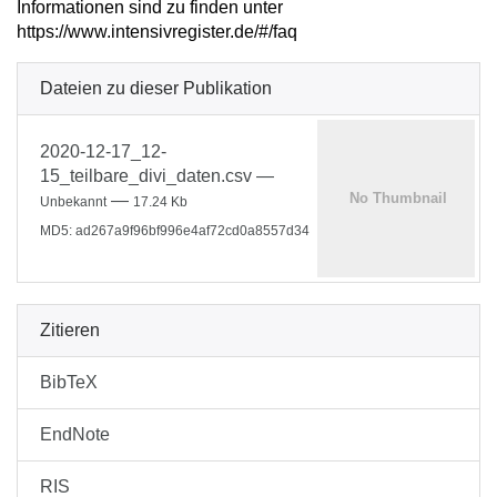
Informationen sind zu finden unter
https://www.intensivregister.de/#/faq
Dateien zu dieser Publikation
2020-12-17_12-
15_teilbare_divi_daten.csv
—
—
Unbekannt
17.24 Kb
MD5: ad267a9f96bf996e4af72cd0a8557d34
Zitieren
BibTeX
EndNote
RIS