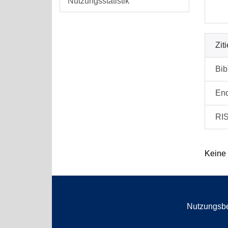
Nutzungsstatistik
Zit
Bi
En
RI
Keine
Nutzungsb