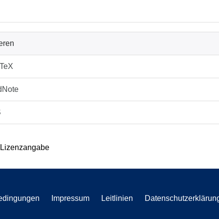
ieren
bTeX
dNote
S
 Lizenzangabe
edingungen
Impressum
Leitlinien
Datenschutzerklärun