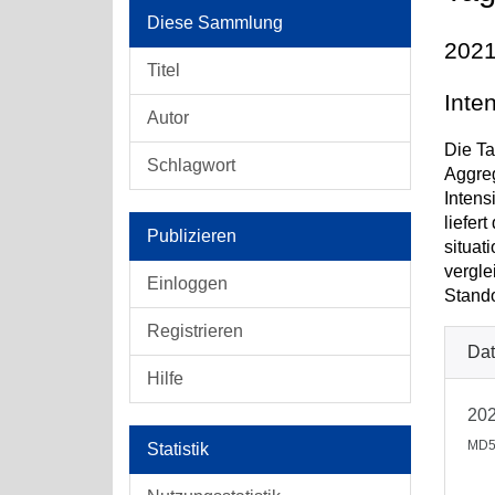
Diese Sammlung
2021
Titel
Inte
Autor
Die Ta
Schlagwort
Aggreg
Intens
liefer
Publizieren
situat
vergle
Einloggen
Stando
Registrieren
Dat
Hilfe
202
MD5
Statistik