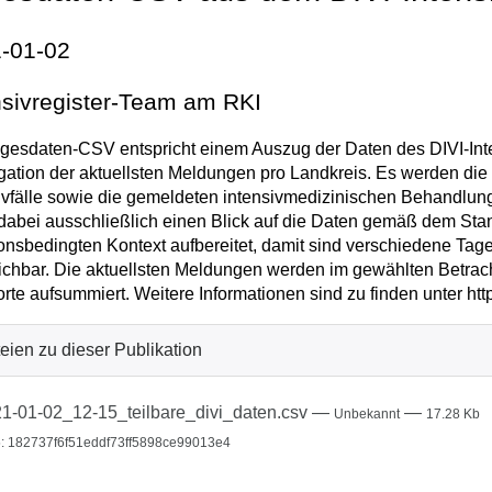
-01-02
nsivregister-Team am RKI
gesdaten-CSV entspricht einem Auszug der Daten des DIVI-Inten
ation der aktuellsten Meldungen pro Landkreis. Es werden di
ivfälle sowie die gemeldeten intensivmedizinischen Behandlu
t dabei ausschließlich einen Blick auf die Daten gemäß dem Sta
ionsbedingten Kontext aufbereitet, damit sind verschiedene Tag
ichbar. Die aktuellsten Meldungen werden im gewählten Betrac
rte aufsummiert. Weitere Informationen sind zu finden unter http
eien zu dieser Publikation
1-01-02_12-15_teilbare_divi_daten.csv
—
—
Unbekannt
17.28 Kb
: 182737f6f51eddf73ff5898ce99013e4