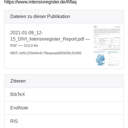
https://www.intensivregister.de/#/faq
Dateien zu dieser Publikation
2021-01-09_12-
15_DIVI_Intensivregister_Report.pdf
—
—
PDF
510.0 Kb
MD5: bd5c250e6e4c79eaeaad0f2b59c2b366
Zitieren
BibTeX
EndNote
RIS