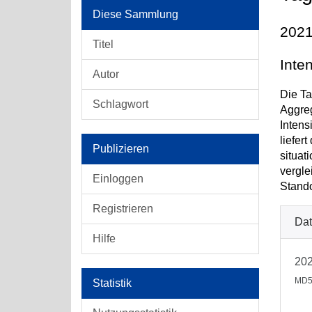
Diese Sammlung
2021
Titel
Inte
Autor
Die Ta
Schlagwort
Aggreg
Intens
liefer
Publizieren
situat
vergle
Einloggen
Stando
Registrieren
Dat
Hilfe
202
MD5
Statistik