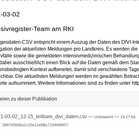
-03-02
nsivregister-Team am RKI
gesdaten-CSV entspricht einem Auszug der Daten des DIVI-Inten
ation der aktuellsten Meldungen pro Landkreis. Es werden di
ivfälle sowie die gemeldeten intensivmedizinischen Behandlu
t dabei ausschließlich einen Blick auf die Daten gemäß dem Sta
ionsbedingten Kontext aufbereitet, damit sind verschiedene Tag
ichbar. Die aktuellsten Meldungen werden im gewählten Betrac
rte aufsummiert. Weitere Informationen sind zu finden unter http
eien zu dieser Publikation
1-03-02_12-15_teilbare_divi_daten.csv
—
—
Unbekannt
19.27 Kb
: 3997406d6a1c15e1ce8fbc718468f457