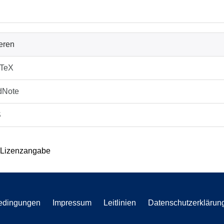
ieren
bTeX
dNote
S
 Lizenzangabe
edingungen
Impressum
Leitlinien
Datenschutzerklärun