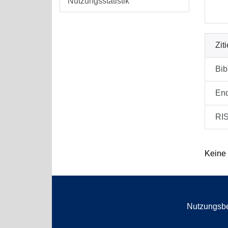
Nutzungsstatistik
Zit
Bi
En
RI
Keine
Nutzungsb