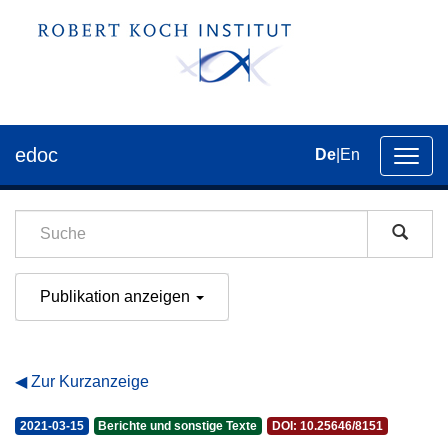
edoc
De
|
En
Umsch
der
Navig
Publikation anzeigen
Zur Kurzanzeige
2021-03-15
Berichte und sonstige Texte
DOI: 10.25646/8151