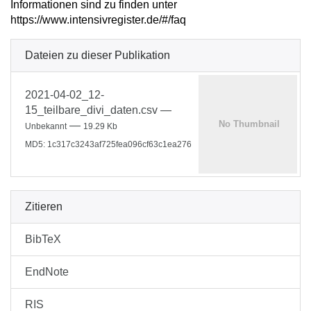
Informationen sind zu finden unter
https://www.intensivregister.de/#/faq
Dateien zu dieser Publikation
2021-04-02_12-
15_teilbare_divi_daten.csv
—
—
Unbekannt
19.29 Kb
MD5: 1c317c3243af725fea096cf63c1ea276
Zitieren
BibTeX
EndNote
RIS