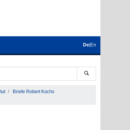
De
|
En
tut
Briefe Robert Kochs