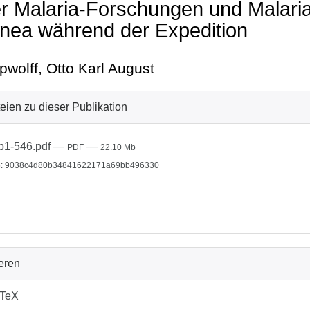
r Malaria-Forschungen und Malari
nea während der Expedition
wolff, Otto Karl August
eien zu dieser Publikation
b1-546.pdf
—
—
PDF
22.10 Mb
: 9038c4d80b34841622171a69bb496330
ieren
bTeX