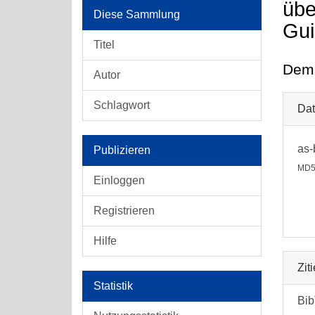
übe
Diese Sammlung
Gui
Titel
Demp
Autor
Schlagwort
Dat
as-
Publizieren
MD5
Einloggen
Registrieren
Hilfe
Zit
Statistik
Bi