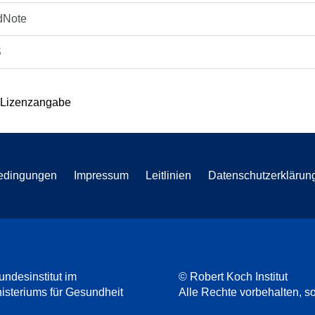
dNote
S
 Lizenzangabe
edingungen
Impressum
Leitlinien
Datenschutzerklärun
undesinstitut im
© Robert Koch Institut
steriums für Gesundheit
Alle Rechte vorbehalten, so