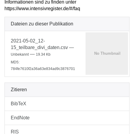
Informationen sind zu finden unter
https://www.intensivregister.de/#/faq
Dateien zu dieser Publikation
2021-05-02_12-
15_teilbare_divi_daten.csv
—
—
Unbekannt
19.34 Kb
MD5:
784fe7610f2a36a63e834ad9c3876701
Zitieren
BibTeX
EndNote
RIS