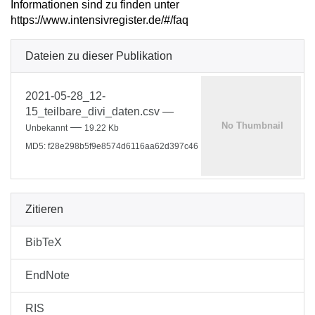
Informationen sind zu finden unter
https://www.intensivregister.de/#/faq
Dateien zu dieser Publikation
2021-05-28_12-
15_teilbare_divi_daten.csv
—
—
Unbekannt
19.22 Kb
MD5: f28e298b5f9e8574d6116aa62d397c46
Zitieren
BibTeX
EndNote
RIS