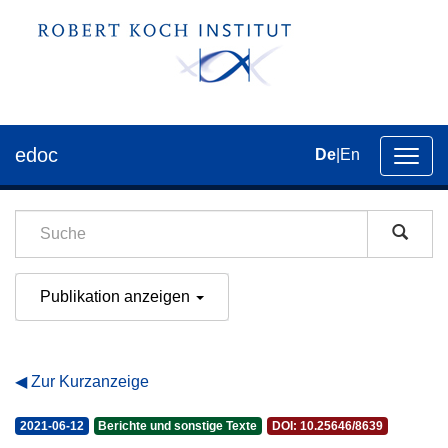
edoc
De
|
En
Umsch
der
Navig
Publikation anzeigen
Zur Kurzanzeige
2021-06-12
Berichte und sonstige Texte
DOI: 10.25646/8639