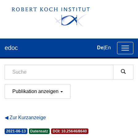
edoc
De
|
En
Umsch
der
Navig
Publikation anzeigen
Zur Kurzanzeige
2021-06-13
Datensatz
DOI: 10.25646/8640