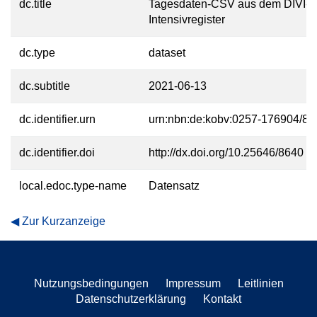
dc.title
Tagesdaten-CSV aus dem DIVI-
Intensivregister
dc.type
dataset
dc.subtitle
2021-06-13
dc.identifier.urn
urn:nbn:de:kobv:0257-176904/83
dc.identifier.doi
http://dx.doi.org/10.25646/8640
local.edoc.type-name
Datensatz
Zur Kurzanzeige
Nutzungsbedingungen
Impressum
Leitlinien
Datenschutzerklärung
Kontakt