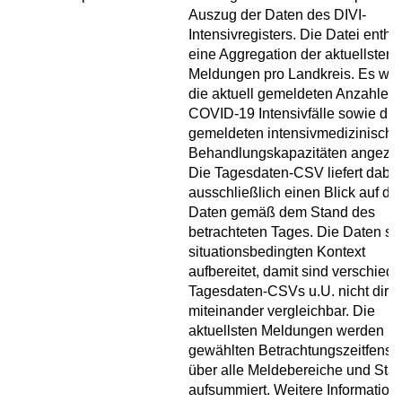
Auszug der Daten des DIVI-
Intensivregisters. Die Datei enthäl
eine Aggregation der aktuellsten
Meldungen pro Landkreis. Es we
die aktuell gemeldeten Anzahlen 
COVID-19 Intensivfälle sowie die
gemeldeten intensivmedizinisch
Behandlungskapazitäten angezei
Die Tagesdaten-CSV liefert dabei
ausschließlich einen Blick auf die
Daten gemäß dem Stand des
betrachteten Tages. Die Daten si
situationsbedingten Kontext
aufbereitet, damit sind verschied
Tagesdaten-CSVs u.U. nicht direk
miteinander vergleichbar. Die
aktuellsten Meldungen werden i
gewählten Betrachtungszeitfenste
über alle Meldebereiche und Sta
aufsummiert. Weitere Information