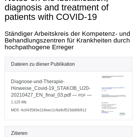
diagnosis and treatment of
patients with COVID-19
Ständiger Arbeitskreis der Kompetenz- und
Behandlungszentren für Krankheiten durch
hochpathogene Erreger
Dateien zu dieser Publikation
Diagnose-und-Therapie-
Hinweise_Covid-19_STAKOB_U20-
20210427_EN_final_03.pdf
—
—
PDF
1.125 Mb
MD5: 4c043583e116eec1c9a9cf523dd0b912
Zitieren