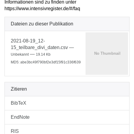
Informationen sind zu finden unter
https://www.intensivregister.de/#/faq
Dateien zu dieser Publikation
2021-08-19_12-
15_teilbare_divi_daten.csv
—
—
Unbekannt
19.14 Kb
MD5: abe3bc49f790bf2e3df15f91c336f639
Zitieren
BibTeX
EndNote
RIS