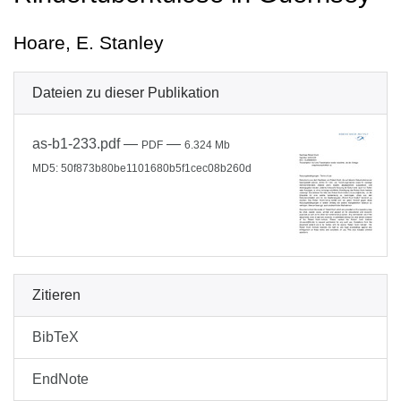
Hoare, E. Stanley
Dateien zu dieser Publikation
as-b1-233.pdf
—
—
PDF
6.324 Mb
MD5: 50f873b80be1101680b5f1cec08b260d
Zitieren
BibTeX
EndNote