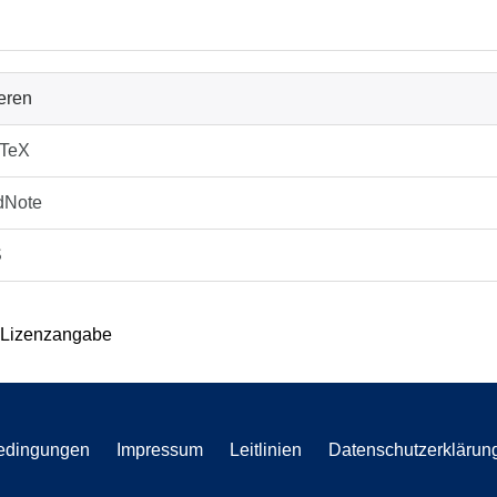
ieren
bTeX
dNote
S
 Lizenzangabe
edingungen
Impressum
Leitlinien
Datenschutzerklärun