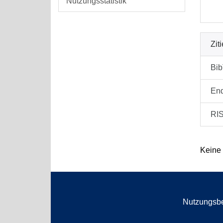
Nutzungsstatistik
Zit
Bi
En
RI
Keine
Nutzungsb