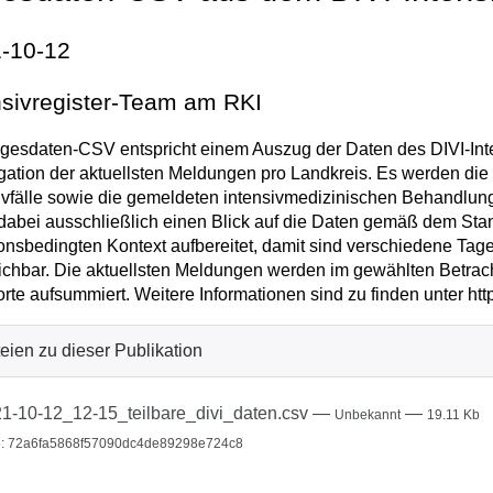
-10-12
nsivregister-Team am RKI
gesdaten-CSV entspricht einem Auszug der Daten des DIVI-Inten
ation der aktuellsten Meldungen pro Landkreis. Es werden di
ivfälle sowie die gemeldeten intensivmedizinischen Behandlu
t dabei ausschließlich einen Blick auf die Daten gemäß dem Sta
ionsbedingten Kontext aufbereitet, damit sind verschiedene Tag
ichbar. Die aktuellsten Meldungen werden im gewählten Betrac
rte aufsummiert. Weitere Informationen sind zu finden unter http
eien zu dieser Publikation
1-10-12_12-15_teilbare_divi_daten.csv
—
—
Unbekannt
19.11 Kb
: 72a6fa5868f57090dc4de89298e724c8