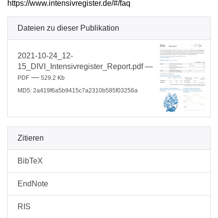
https://www.intensivregister.de/#/faq
Dateien zu dieser Publikation
2021-10-24_12-
15_DIVI_Intensivregister_Report.pdf
—
—
PDF
529.2 Kb
MD5: 2a419f6a5b9415c7a2310b585f03256a
Zitieren
BibTeX
EndNote
RIS