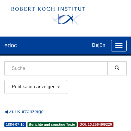
edoc
De
|
En
Umsch
der
Navig
Publikation anzeigen
Zur Kurzanzeige
1884-07-10
Berichte und sonstige Texte
DOI: 10.25646/9220