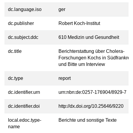
dc.language.iso
ger
dc.publisher
Robert Koch-Institut
dc.subject.ddc
610 Medizin und Gesundheit
dc.title
Berichterstattung über Cholera-
Forschungen Kochs in Südfrankrei
und Bitte um Interview
dc.type
report
dc.identifier.urn
urn:nbn:de:0257-176904/8929-7
dc.identifier.doi
http://dx.doi.org/10.25646/9220
local.edoc.type-
Berichte und sonstige Texte
name