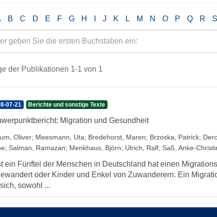
A
B
C
D
E
F
G
H
I
J
K
L
M
N
O
P
Q
R
e der Publikationen 1-1 von 1
8-07-21
Berichte und sonstige Texte
werpunktbericht: Migration und Gesundheit
um, Oliver
;
Meesmann, Uta
;
Bredehorst, Maren
;
Brzoska, Patrick
;
Derc
ne
;
Salman, Ramazan
;
Menkhaus, Björn
;
Ulrich, Ralf
;
Saß, Anke-Christi
t ein Fünftel der Menschen in Deutschland hat einen Migrations
ewandert oder Kinder und Enkel von Zuwanderern. Ein Migrati
 sich, sowohl ...