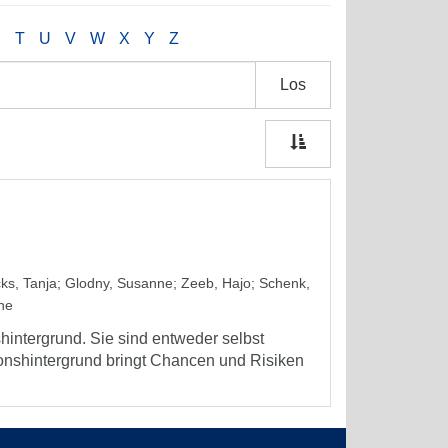
S
T
U
V
W
X
Y
Z
Los
ks, Tanja
;
Glodny, Susanne
;
Zeeb, Hajo
;
Schenk,
ne
hintergrund. Sie sind entweder selbst
onshintergrund bringt Chancen und Risiken