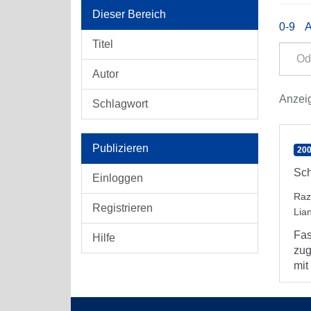
Dieser Bereich
0-9
Titel
Autor
Anzeig
Schlagwort
Publizieren
200
Sch
Einloggen
Raz
Registrieren
Lia
Fas
Hilfe
zug
mit