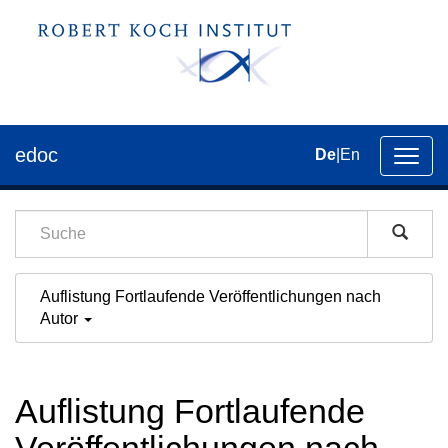
edoc
De
|
En
Umsch
der
Navig
Auflistung Fortlaufende Veröffentlichungen nach
Autor
Auflistung Fortlaufende