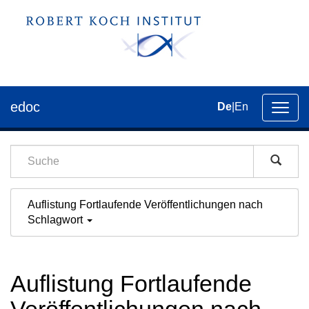
edoc
De
|
En
Umsch
der
Navig
Auflistung Fortlaufende Veröffentlichungen nach
Schlagwort
Auflistung Fortlaufende