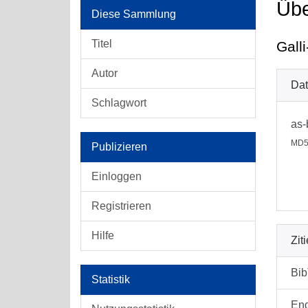
Üb
Diese Sammlung
Titel
Galli
Autor
Dat
Schlagwort
as-
MD5
Publizieren
Einloggen
Registrieren
Hilfe
Zit
Bi
Statistik
En