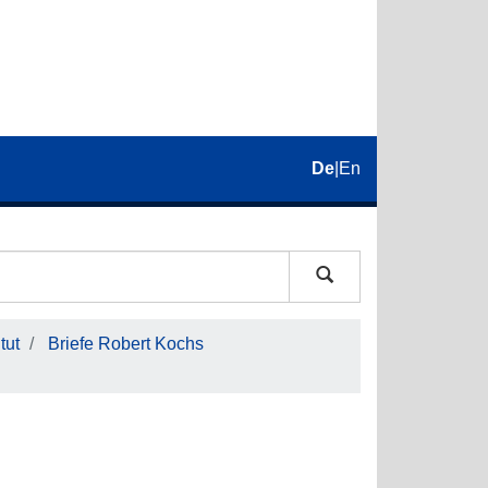
De
|
En
tut
Briefe Robert Kochs