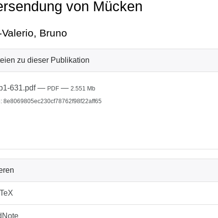
ersendung von Mücken
-Valerio, Bruno
eien zu dieser Publikation
b1-631.pdf
—
—
PDF
2.551 Mb
: 8e8069805ec230cf78762f98f22aff65
ieren
bTeX
dNote