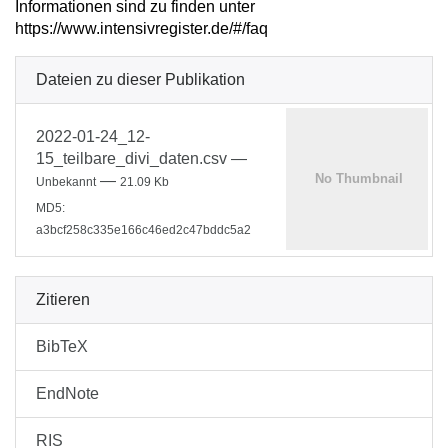
Informationen sind zu finden unter
https://www.intensivregister.de/#/faq
Dateien zu dieser Publikation
2022-01-24_12-
15_teilbare_divi_daten.csv
—
—
Unbekannt
21.09 Kb
MD5:
a3bcf258c335e166c46ed2c47bddc5a2
Zitieren
BibTeX
EndNote
RIS