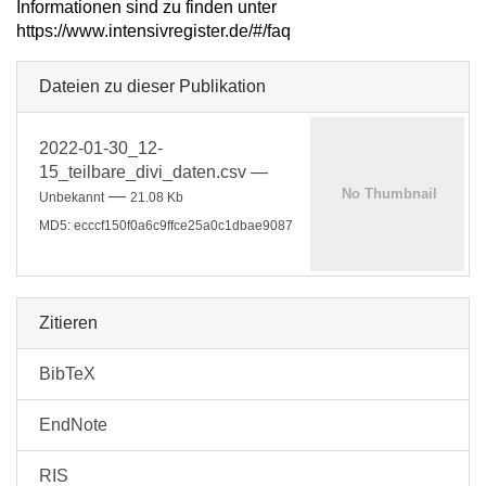
Informationen sind zu finden unter
https://www.intensivregister.de/#/faq
Dateien zu dieser Publikation
2022-01-30_12-
15_teilbare_divi_daten.csv
—
—
Unbekannt
21.08 Kb
MD5: ecccf150f0a6c9ffce25a0c1dbae9087
Zitieren
BibTeX
EndNote
RIS