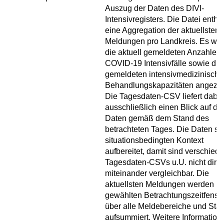
Auszug der Daten des DIVI-
Intensivregisters. Die Datei enthäl
eine Aggregation der aktuellsten
Meldungen pro Landkreis. Es we
die aktuell gemeldeten Anzahlen 
COVID-19 Intensivfälle sowie die
gemeldeten intensivmedizinisch
Behandlungskapazitäten angezei
Die Tagesdaten-CSV liefert dabei
ausschließlich einen Blick auf die
Daten gemäß dem Stand des
betrachteten Tages. Die Daten si
situationsbedingten Kontext
aufbereitet, damit sind verschied
Tagesdaten-CSVs u.U. nicht direk
miteinander vergleichbar. Die
aktuellsten Meldungen werden i
gewählten Betrachtungszeitfenste
über alle Meldebereiche und Sta
aufsummiert. Weitere Information