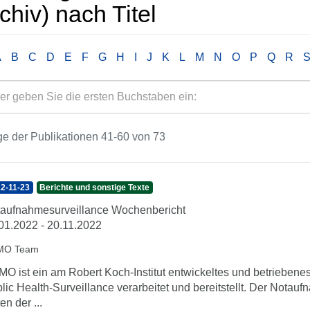
chiv) nach Titel
A
B
C
D
E
F
G
H
I
J
K
L
M
N
O
P
Q
R
e der Publikationen 41-60 von 73
2-11-23
Berichte und sonstige Texte
aufnahmesurveillance Wochenbericht
01.2022 - 20.11.2022
MO Team
O ist ein am Robert Koch-Institut entwickeltes und betrieben
lic Health-Surveillance verarbeitet und bereitstellt. Der Nota
en der ...