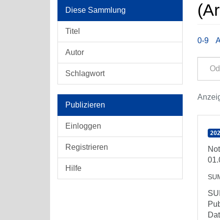
(Ar
Diese Sammlung
Titel
0-9
Autor
Schlagwort
Anzeig
Publizieren
Einloggen
202
Registrieren
Not
01.
Hilfe
SU
SUM
Pub
Dat