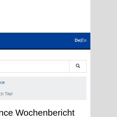
De
|
En
nce
h Titel
ance Wochenbericht