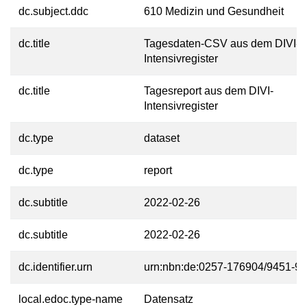
dc.subject.ddc
610 Medizin und Gesundheit
dc.title
Tagesdaten-CSV aus dem DIVI-
Intensivregister
dc.title
Tagesreport aus dem DIVI-
Intensivregister
dc.type
dataset
dc.type
report
dc.subtitle
2022-02-26
dc.subtitle
2022-02-26
dc.identifier.urn
urn:nbn:de:0257-176904/9451-9
local.edoc.type-name
Datensatz