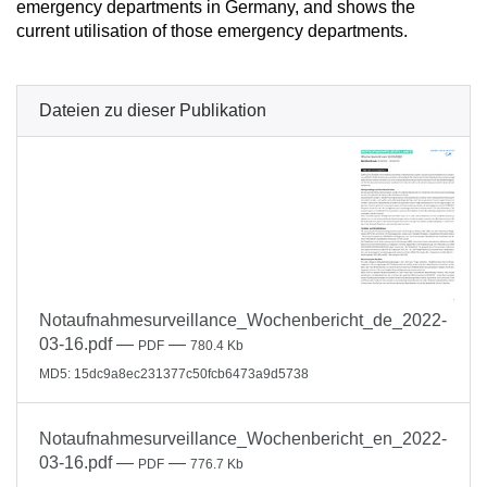
emergency departments in Germany, and shows the
current utilisation of those emergency departments.
Dateien zu dieser Publikation
Notaufnahmesurveillance_Wochenbericht_de_2022-
03-16.pdf
—
—
PDF
780.4 Kb
MD5: 15dc9a8ec231377c50fcb6473a9d5738
Notaufnahmesurveillance_Wochenbericht_en_2022-
03-16.pdf
—
—
PDF
776.7 Kb