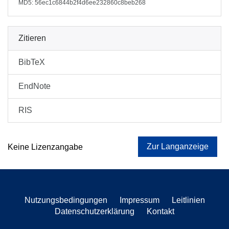
MD5: 56ec1c6844b2f4d6ee232860c8beb268
Zitieren
BibTeX
EndNote
RIS
Zur Langanzeige
Keine Lizenzangabe
Nutzungsbedingungen
Impressum
Leitlinien
Datenschutzerklärung
Kontakt