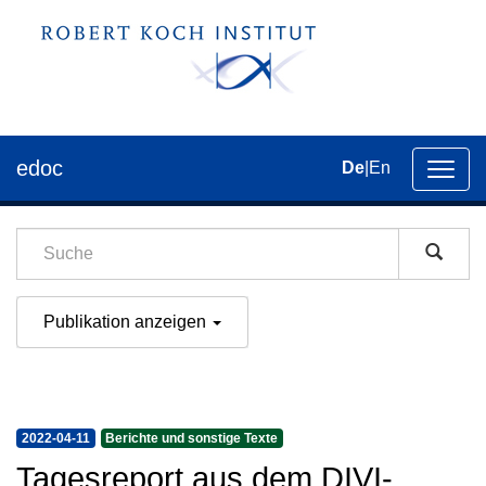
edoc
De
|
En
Umsch
der
Navig
Publikation anzeigen
2022-04-11
Berichte und sonstige Texte
Tagesreport aus dem DIVI-