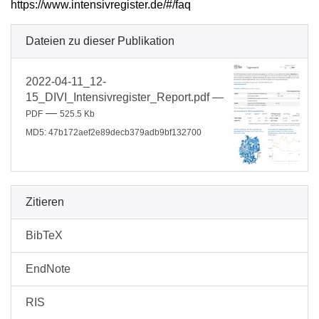
https://www.intensivregister.de/#/faq
Dateien zu dieser Publikation
2022-04-11_12-
15_DIVI_Intensivregister_Report.pdf
—
—
PDF
525.5 Kb
MD5: 47b172aef2e89decb379adb9bf132700
Zitieren
BibTeX
EndNote
RIS