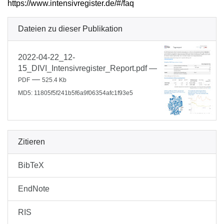
https://www.intensivregister.de/#/faq
Dateien zu dieser Publikation
2022-04-22_12-
15_DIVI_Intensivregister_Report.pdf
—
—
PDF
525.4 Kb
MD5: 11805f5f241b5f6a9f06354afc1f93e5
Zitieren
BibTeX
EndNote
RIS