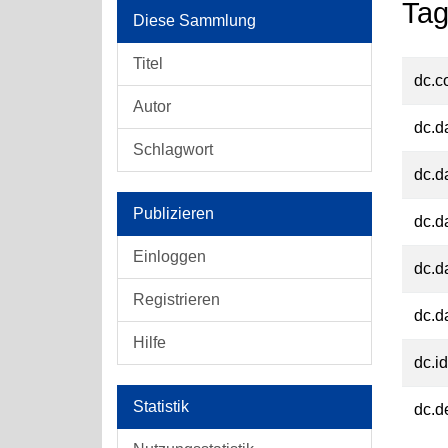
Tag
Diese Sammlung
Titel
dc.c
Autor
dc.d
Schlagwort
dc.d
Publizieren
dc.d
Einloggen
dc.d
Registrieren
dc.d
Hilfe
dc.id
Statistik
dc.d