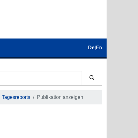
De
|
En
Tagesreports
Publikation anzeigen