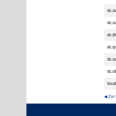
dc.s
dc.s
dc.ti
dc.t
dc.su
dc.id
loca
Zur