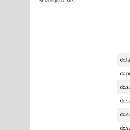
Nutzungsstatistik
dc.l
dc.p
dc.s
dc.s
dc.s
dc.s