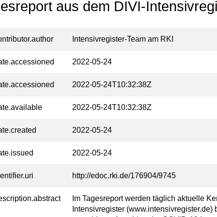
esreport aus dem DIVI-Intensivregi
ontributor.author
Intensivregister-Team am RKI
ate.accessioned
2022-05-24
ate.accessioned
2022-05-24T10:32:38Z
ate.available
2022-05-24T10:32:38Z
ate.created
2022-05-24
ate.issued
2022-05-24
entifier.uri
http://edoc.rki.de/176904/9745
escription.abstract
Im Tagesreport werden täglich aktuelle K
Intensivregister (www.intensivregister.de) 