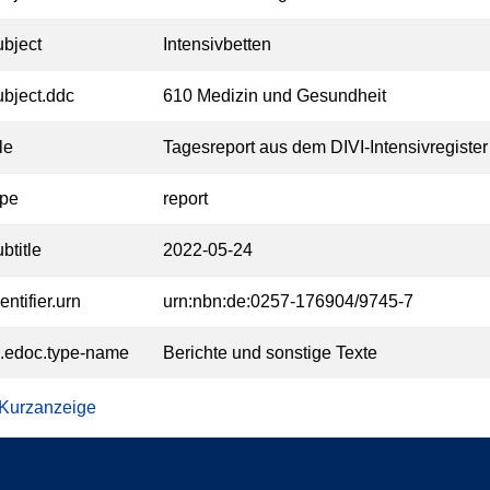
ubject
Intensivbetten
ubject.ddc
610 Medizin und Gesundheit
tle
Tagesreport aus dem DIVI-Intensivregister
ype
report
btitle
2022-05-24
entifier.urn
urn:nbn:de:0257-176904/9745-7
l.edoc.type-name
Berichte und sonstige Texte
 Kurzanzeige