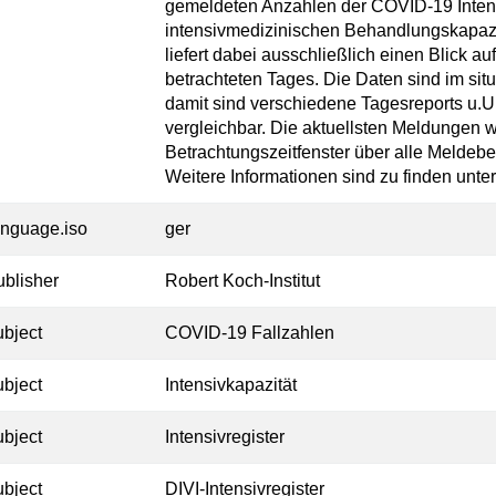
gemeldeten Anzahlen der COVID-19 Intens
intensivmedizinischen Behandlungskapazi
liefert dabei ausschließlich einen Blick 
betrachteten Tages. Die Daten sind im situ
damit sind verschiedene Tagesreports u.U.
vergleichbar. Die aktuellsten Meldungen 
Betrachtungszeitfenster über alle Meldeb
Weitere Informationen sind zu finden unter 
anguage.iso
ger
ublisher
Robert Koch-Institut
ubject
COVID-19 Fallzahlen
ubject
Intensivkapazität
ubject
Intensivregister
ubject
DIVI-Intensivregister