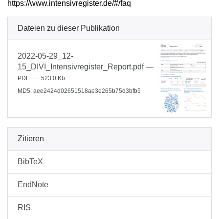
https://www.intensivregister.de/#/faq
Dateien zu dieser Publikation
2022-05-29_12-
15_DIVI_Intensivregister_Report.pdf
—
—
PDF
523.0 Kb
MD5: aee2424d02651518ae3e265b75d3bfb5
Zitieren
BibTeX
EndNote
RIS