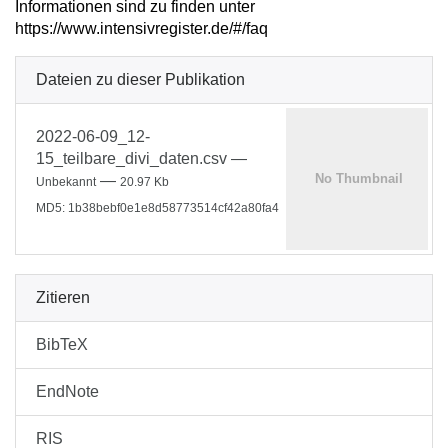
Informationen sind zu finden unter
https://www.intensivregister.de/#/faq
Dateien zu dieser Publikation
2022-06-09_12-
15_teilbare_divi_daten.csv
—
—
Unbekannt
20.97 Kb
MD5: 1b38bebf0e1e8d58773514cf42a80fa4
Zitieren
BibTeX
EndNote
RIS