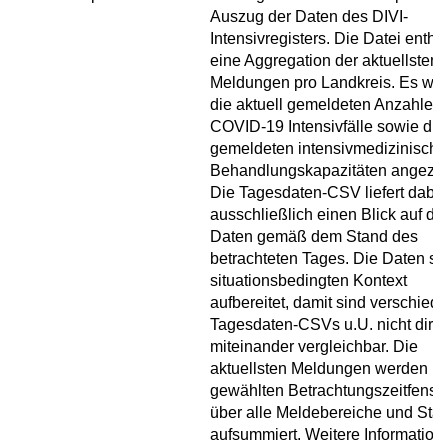
Auszug der Daten des DIVI-
Intensivregisters. Die Datei enthäl
eine Aggregation der aktuellsten
Meldungen pro Landkreis. Es we
die aktuell gemeldeten Anzahlen 
COVID-19 Intensivfälle sowie die
gemeldeten intensivmedizinisch
Behandlungskapazitäten angezei
Die Tagesdaten-CSV liefert dabei
ausschließlich einen Blick auf die
Daten gemäß dem Stand des
betrachteten Tages. Die Daten si
situationsbedingten Kontext
aufbereitet, damit sind verschied
Tagesdaten-CSVs u.U. nicht direk
miteinander vergleichbar. Die
aktuellsten Meldungen werden i
gewählten Betrachtungszeitfenste
über alle Meldebereiche und Sta
aufsummiert. Weitere Information