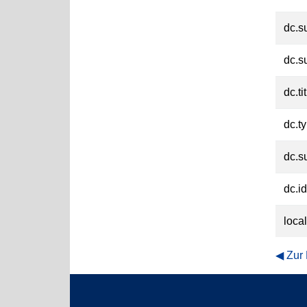
dc.s
dc.s
dc.ti
dc.t
dc.su
dc.id
loca
Zur