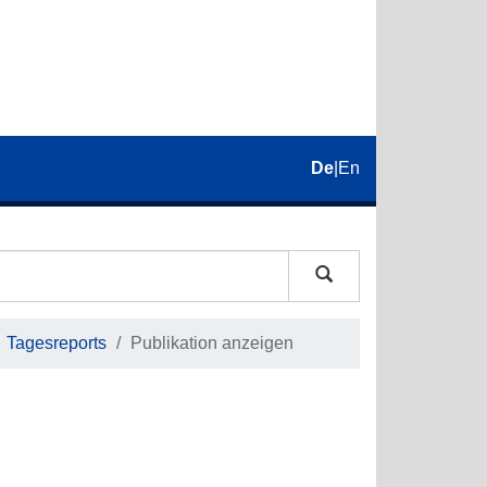
De
|
En
Tagesreports
Publikation anzeigen