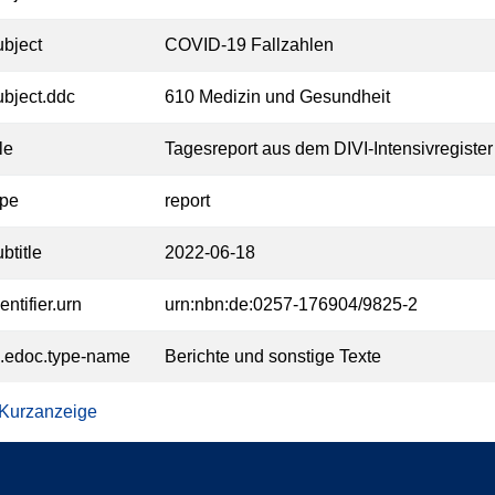
ubject
COVID-19 Fallzahlen
ubject.ddc
610 Medizin und Gesundheit
tle
Tagesreport aus dem DIVI-Intensivregister
ype
report
btitle
2022-06-18
entifier.urn
urn:nbn:de:0257-176904/9825-2
l.edoc.type-name
Berichte und sonstige Texte
 Kurzanzeige