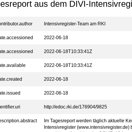
esreport aus dem DIVI-Intensivregi
ontributor.author
Intensivregister-Team am RKI
ate.accessioned
2022-06-18
ate.accessioned
2022-06-18T10:33:41Z
ate.available
2022-06-18T10:33:41Z
ate.created
2022-06-18
ate.issued
2022-06-18
entifier.uri
http://edoc.rki.de/176904/9825
escription.abstract
Im Tagesreport werden täglich aktuelle K
Intensivregister (www.intensivregister.de) 