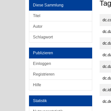
Tag
Diese Sammlung
Titel
dc.c
Autor
dc.d
Schlagwort
dc.d
Publizieren
dc.d
Einloggen
dc.d
Registrieren
dc.d
Hilfe
dc.id
Statistik
dc.d