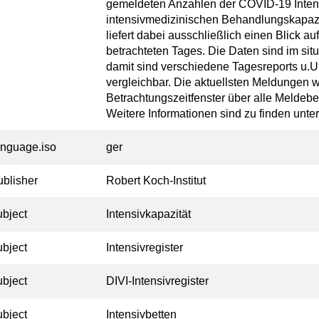
gemeldeten Anzahlen der COVID-19 Intens
intensivmedizinischen Behandlungskapazi
liefert dabei ausschließlich einen Blick 
betrachteten Tages. Die Daten sind im situ
damit sind verschiedene Tagesreports u.U.
vergleichbar. Die aktuellsten Meldungen 
Betrachtungszeitfenster über alle Meldeb
Weitere Informationen sind zu finden unter 
anguage.iso
ger
ublisher
Robert Koch-Institut
ubject
Intensivkapazität
ubject
Intensivregister
ubject
DIVI-Intensivregister
ubject
Intensivbetten