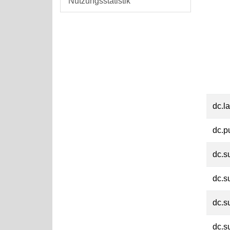
Nutzungsstatistik
dc.l
dc.p
dc.s
dc.s
dc.s
dc.s