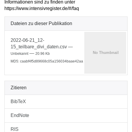
Informationen sind zu finden unter
https://www.intensivregister.de/#/faq
Dateien zu dieser Publikation
2022-06-21_12-
15_teilbare_divi_daten.csv
—
—
Unbekannt
20.96 Kb
MD5: caabf4f5d89668c05a156034baae42aa
Zitieren
BibTeX
EndNote
RIS