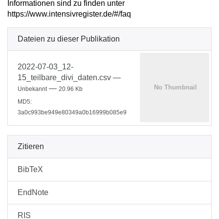
Informationen sind zu finden unter
https://www.intensivregister.de/#/faq
Dateien zu dieser Publikation
2022-07-03_12-
15_teilbare_divi_daten.csv
—
—
Unbekannt
20.96 Kb
MD5:
3a0c993be949e80349a0b16999b085e9
Zitieren
BibTeX
EndNote
RIS