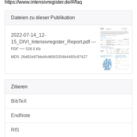
https://www.intensivregister.de/#/faq
Dateien zu dieser Publikation
2022-07-14_12-
15_DIVI_Intensivregister_Report.pdf
—
—
PDF
526.0 Kb
MD5: 26d92e87bbd4cfd063354b4465c97427
Zitieren
BibTeX
EndNote
RIS