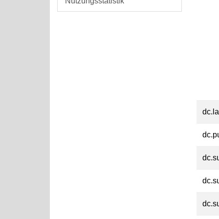
Nutzungsstatistik
dc.l
dc.p
dc.s
dc.s
dc.s