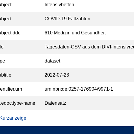
ubject
Intensivbetten
ubject
COVID-19 Fallzahlen
ubject.ddc
610 Medizin und Gesundheit
tle
Tagesdaten-CSV aus dem DIVI-Intensivreg
ype
dataset
btitle
2022-07-23
entifier.urn
urn:nbn:de:0257-176904/9971-1
l.edoc.type-name
Datensatz
 Kurzanzeige