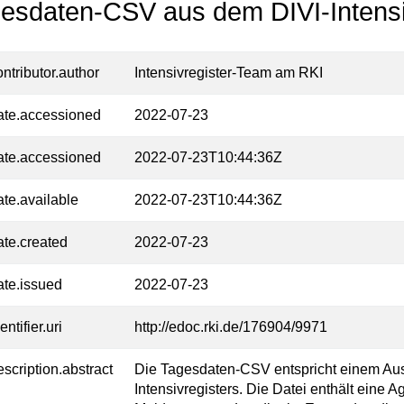
esdaten-CSV aus dem DIVI-Intensi
ontributor.author
Intensivregister-Team am RKI
ate.accessioned
2022-07-23
ate.accessioned
2022-07-23T10:44:36Z
ate.available
2022-07-23T10:44:36Z
ate.created
2022-07-23
ate.issued
2022-07-23
entifier.uri
http://edoc.rki.de/176904/9971
escription.abstract
Die Tagesdaten-CSV entspricht einem Aus
Intensivregisters. Die Datei enthält eine A