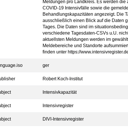
Meldungen pro Landkreis. Es werden die 
COVID-19 Intensivfälle sowie die gemelde
Behandlungskapazitäten angezeigt. Die T
ausschließlich einen Blick auf die Daten
Tages. Die Daten sind im situationsbedingt
verschiedene Tagesdaten-CSVs u.U. nicht 
aktuellsten Meldungen werden im gewählte
Meldebereiche und Standorte aufsummiert.
finden unter https://www.intensivregister.d
anguage.iso
ger
ublisher
Robert Koch-Institut
ubject
Intensivkapazität
ubject
Intensivregister
ubject
DIVI-Intensivregister