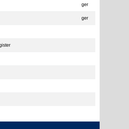
ger
ger
ister