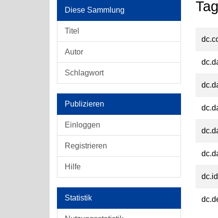
Tag
Diese Sammlung
Titel
dc.c
Autor
dc.d
Schlagwort
dc.d
Publizieren
dc.d
Einloggen
dc.d
Registrieren
dc.d
Hilfe
dc.id
Statistik
dc.d