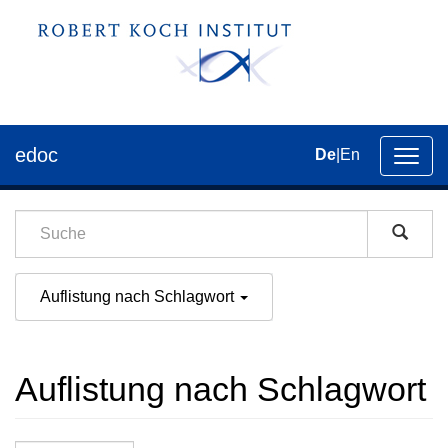
edoc
De
|
En
Umsch
der
Navig
Auflistung nach Schlagwort
Auflistung nach Schlagwort