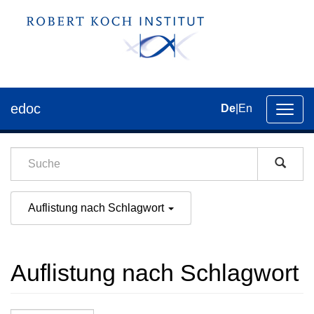
edoc
De
|
En
Umsch
der
Navig
Auflistung nach Schlagwort
Auflistung nach Schlagwort