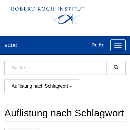
edoc
De
|
En
Umsch
der
Navig
Auflistung nach Schlagwort
Auflistung nach Schlagwort